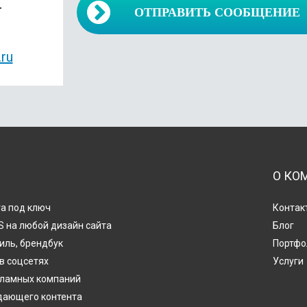
4
ОТПРАВИТЬ СООБЩЕНИЕ
ru
О КО
а под ключ
Контак
 на любой дизайн сайта
Блог
иль, брендбук
Портфо
в соцсетях
Услуги
кламных компаний
дающего контента