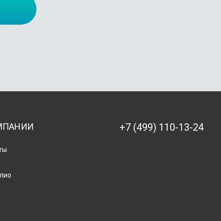
МПАНИИ
+7 (499) 110-13-24
ты
лио