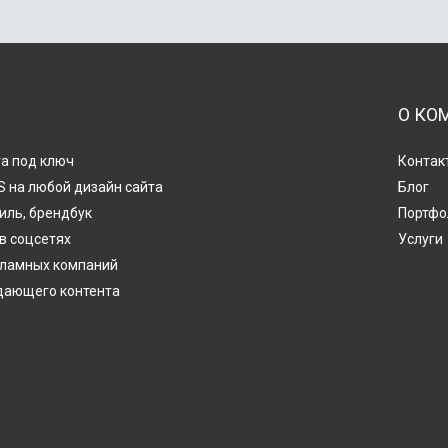
О КО
а под ключ
Контак
 на любой дизайн сайта
Блог
иль, брендбук
Портфо
в соцсетях
Услуги
кламных компаний
дающего контента