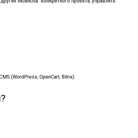
 других нюансов конкретного проекта, управлять
S (WordPress, OpenCart, Bitrix)
и?