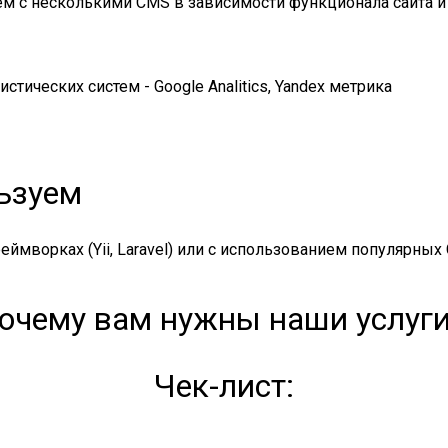
ем с несколькими CMS в зависимости функционала сайта и
стических систем - Google Analitics, Yandex метрика
ьзуем
ворках (Yii, Laravel) или с использованием популярных CM
очему вам нужны наши услуг
Чек-лист: