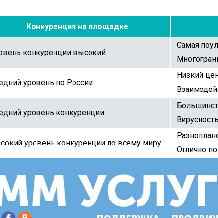
Конкуренция на площадке
Самая поул
овень конкуренции высокий
Многогран
Низкий цен
едний уровень по России
Взаимодей
Большинст
едний уровень конкуренции
Вирусность
Разноплан
сокий уровень конкуренции по всему миру
Отлично по